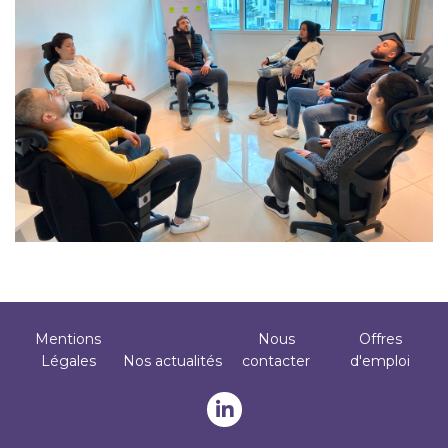
Mentions
Nous
Offres
Footer
Légales
Nos actualités
contacter
d'emploi